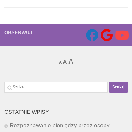
OBSERWUJ:
Increase
A
Reset
Decrease
A
A
font
font
font
size.
size.
size.
Szukaj:
OSTATNIE WPISY
Rozpoznawanie pieniędzy przez osoby