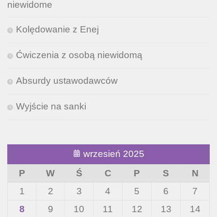
niewidome
Kolędowanie z Enej
Ćwiczenia z osobą niewidomą
Absurdy ustawodawców
Wyjście na sanki
wrzesień 2025
P
W
Ś
C
P
S
N
1
2
3
4
5
6
7
8
9
10
11
12
13
14