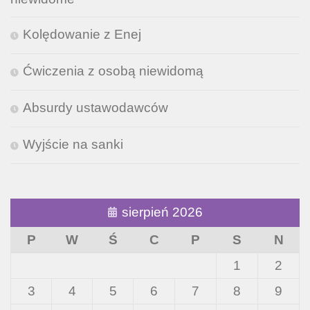
Kolędowanie z Enej
Ćwiczenia z osobą niewidomą
Absurdy ustawodawców
Wyjście na sanki
sierpień 2026
P
W
Ś
C
P
S
N
1
2
3
4
5
6
7
8
9