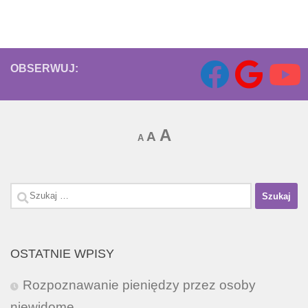
OBSERWUJ:
Increase
A
Reset
Decrease
A
A
font
font
font
size.
size.
size.
Szukaj:
OSTATNIE WPISY
Rozpoznawanie pieniędzy przez osoby
niewidome