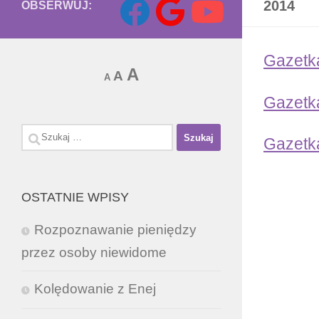
2014
OBSERWUJ:
Gazetk
Increase
A
Reset
Decrease
A
A
font
font
font
Gazetk
size.
size.
size.
Szukaj:
Gazetk
OSTATNIE WPISY
Rozpoznawanie pieniędzy
przez osoby niewidome
Kolędowanie z Enej